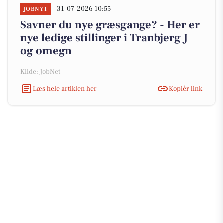
31-07-2026 10:55
JOBNYT
Savner du nye græsgange? - Her er
nye ledige stillinger i Tranbjerg J
og omegn
Kilde: JobNet
Læs hele artiklen her
Kopiér link