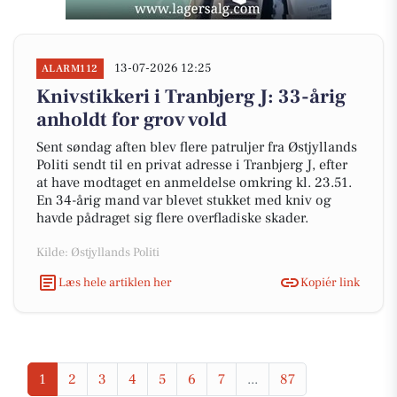
13-07-2026 12:25
ALARM112
Knivstikkeri i Tranbjerg J: 33-årig
anholdt for grov vold
Sent søndag aften blev flere patruljer fra Østjyllands
Politi sendt til en privat adresse i Tranbjerg J, efter
at have modtaget en anmeldelse omkring kl. 23.51.
En 34-årig mand var blevet stukket med kniv og
havde pådraget sig flere overfladiske skader.
Kilde: Østjyllands Politi
Læs hele artiklen her
Kopiér link
1
2
3
4
5
6
7
...
87