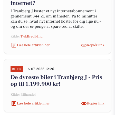
internet?
I Tranbjerg J koster et nyt internetabonnement i
gennemsnit 344 kr. om måneden. På to minutter
kan du se, hvad nyt internet koster for dig lige nu –
og om der er penge at spare ved at skifte.
Kilde:
TjekBredbånd
Læs hele artiklen her
Kopiér link
16-07-2026 12:26
BILER
De dyreste biler i Tranbjerg J - Pris
op til 1.199.900 kr!
Kilde: Bilhandel
Læs hele artiklen her
Kopiér link