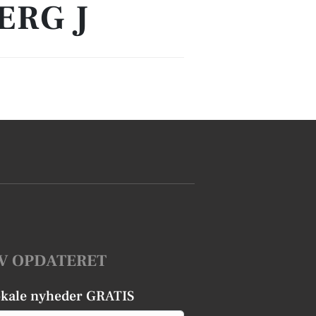
ERG J
V OPDATERET
okale nyheder GRATIS