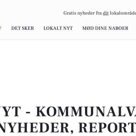
Gratis nyheder fra
dit
lokalområde
V
DET SKER
LOKALT NYT
MØD DINE NABOER
NYT - KOMMUNALVA
NYHEDER, REPOR