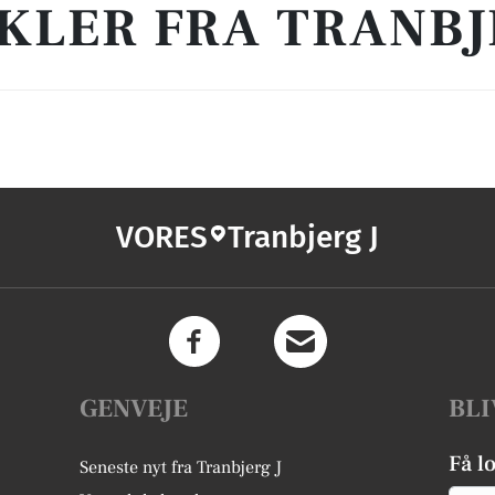
KLER FRA TRANBJ
VORES
Tranbjerg J
GENVEJE
BLI
Få l
Seneste nyt fra Tranbjerg J