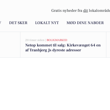
Gratis nyheder fra
dit
lokalområde
V
DET SKER
LOKALT NYT
MØD DINE NABOER
20 timer siden |
BOLIGMARKED
Netop kommet til salg: Kirkevænget 64 en
af Tranbjerg Js dyreste adresser