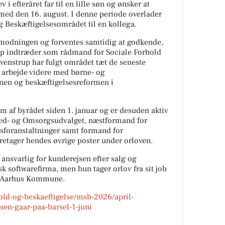
 efteråret far til en lille søn og ønsker at
g med den 16. august. I denne periode overlader
 Beskæftigelsesområdet til en kollega.
nmodningen og forventes samtidig at godkende,
p indtræder som rådmand for Sociale Forhold
venstrup har fulgt området tæt de seneste
t arbejde videre med børne- og
nen og beskæftigelsesreformen i
 af byrådet siden 1. januar og er desuden aktiv
hed- og Omsorgsudvalget, næstformand for
sforanstaltninger samt formand for
retager hendes øvrige poster under orloven.
 ansvarlig for kunderejsen efter salg og
sk softwarefirma, men hun tager orlov fra sit job
 i Aarhus Kommune.
hold-og-beskaeftigelse/msb-2026/april-
en-gaar-paa-barsel-1-juni