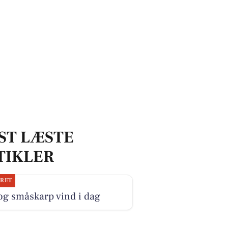
ST LÆSTE
TIKLER
JRET
og småskarp vind i dag