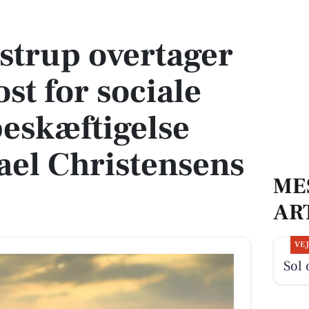
st for sociale forhold og beskæftigelse under Michael Christensens barsel
strup overtager
t for sociale
beskæftigelse
el Christensens
ME
AR
VE
Sol 