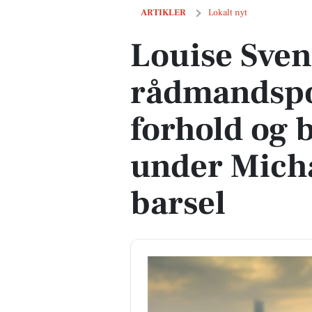
Louise Svenstrup overtager rådmandspo
ARTIKLER
Lokalt nyt
Louise Sven
rådmandspos
forhold og 
under Micha
barsel