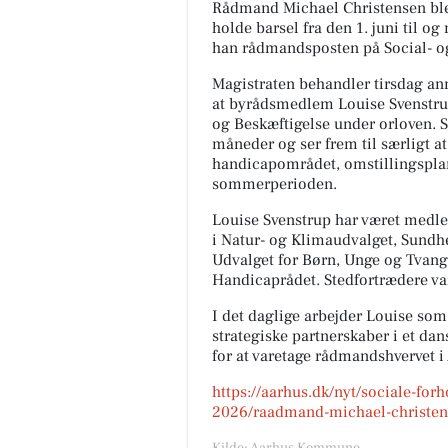
Rådmand Michael Christensen blev i
holde barsel fra den 1. juni til o
han rådmandsposten på Social- og
Magistraten behandler tirsdag a
at byrådsmedlem Louise Svenstru
og Beskæftigelse under orloven. S
måneder og ser frem til særligt a
handicapområdet, omstillingspla
sommerperioden.
Louise Svenstrup har været medlem
i Natur- og Klimaudvalget, Sund
Udvalget for Børn, Unge og Tvang
Handicaprådet. Stedfortrædere va
I det daglige arbejder Louise som
strategiske partnerskaber i et dan
for at varetage rådmandshvervet
https://aarhus.dk/nyt/sociale-for
2026/raadmand-michael-christens