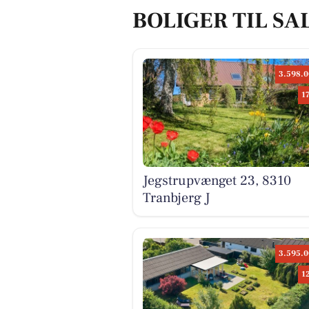
BOLIGER TIL SA
3.598.0
1
Jegstrupvænget 23, 8310
Tranbjerg J
3.595.0
1