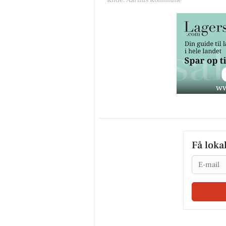
Kilde: Aarhus Kommune
Få loka
Email