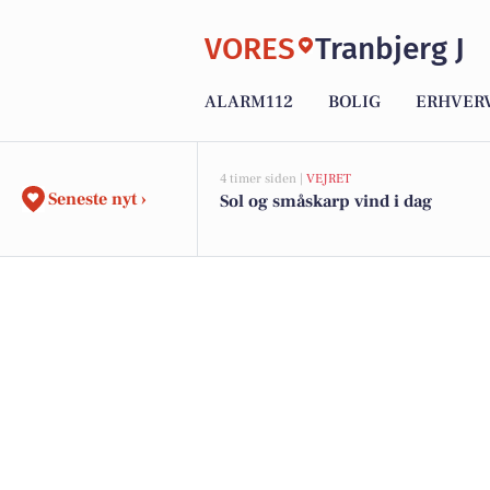
VORES
Tranbjerg J
ALARM112
BOLIG
ERHVER
4 timer siden |
VEJRET
Seneste nyt ›
Sol og småskarp vind i dag