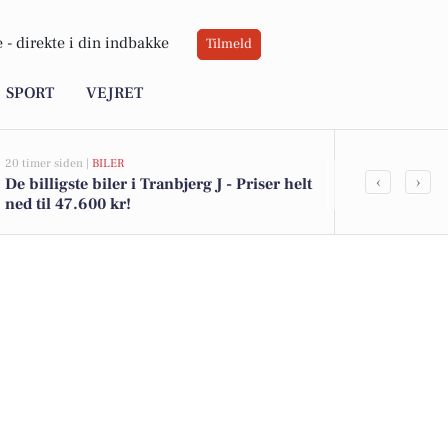
 -
direkte i din indbakke
Tilmeld
SPORT
VEJRET
20 timer siden |
BILER
05-08-2026 13:00
‹
›
De billigste biler i Tranbjerg J - Priser helt
Børup Tværve
ned til 47.600 kr!
kommet til s
se boligerne