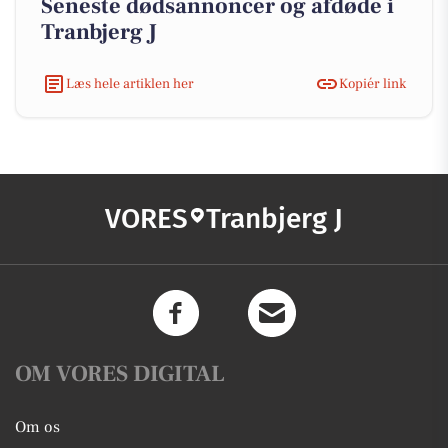
Seneste dødsannoncer og afdøde i
Tranbjerg J
Læs hele artiklen her
Kopiér link
VORES
Tranbjerg J
OM VORES DIGITAL
Om os