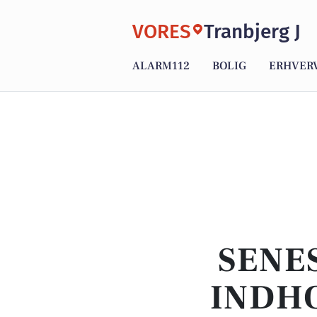
VORES
Tranbjerg J
ALARM112
BOLIG
ERHVER
SENE
INDHO