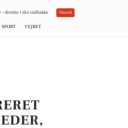
 -
direkte i din indbakke
Tilmeld
SPORT
VEJRET
RERET
HEDER,