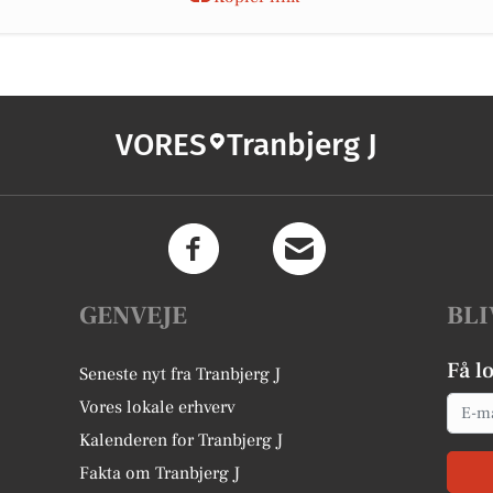
VORES
Tranbjerg J
GENVEJE
BLI
Få l
Seneste nyt fra Tranbjerg J
Email
Vores lokale erhverv
Kalenderen for Tranbjerg J
Fakta om Tranbjerg J