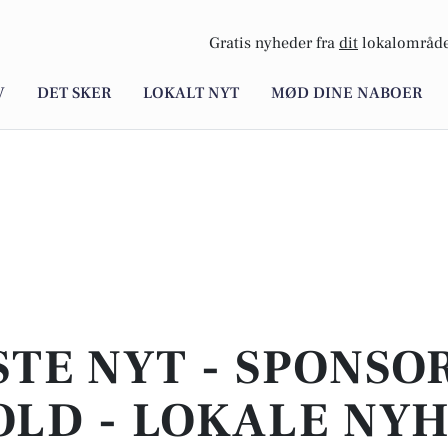
Gratis nyheder fra
dit
lokalområde
V
DET SKER
LOKALT NYT
MØD DINE NABOER
STE NYT - SPONSO
LD - LOKALE NY