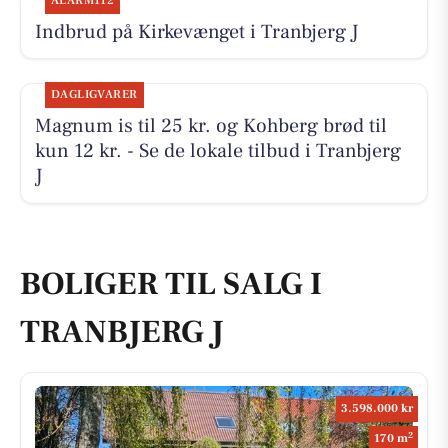
ALARM112
Indbrud på Kirkevænget i Tranbjerg J
DAGLIGVARER
Magnum is til 25 kr. og Kohberg brød til
kun 12 kr. - Se de lokale tilbud i Tranbjerg
J
BOLIGER TIL SALG I
TRANBJERG J
3.598.000 kr
2
170 m