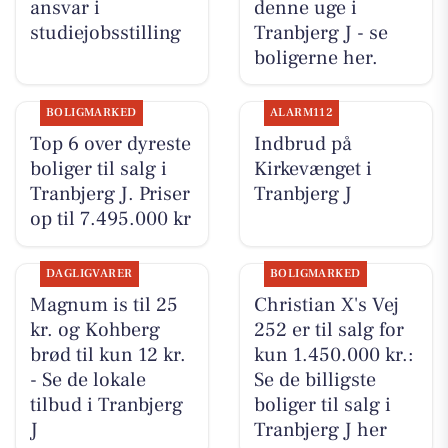
ansvar i
denne uge i
studiejobsstilling
Tranbjerg J - se
boligerne her.
BOLIGMARKED
ALARM112
Top 6 over dyreste
Indbrud på
boliger til salg i
Kirkevænget i
Tranbjerg J. Priser
Tranbjerg J
op til 7.495.000 kr
DAGLIGVARER
BOLIGMARKED
Magnum is til 25
Christian X's Vej
kr. og Kohberg
252 er til salg for
brød til kun 12 kr.
kun 1.450.000 kr.:
- Se de lokale
Se de billigste
tilbud i Tranbjerg
boliger til salg i
J
Tranbjerg J her