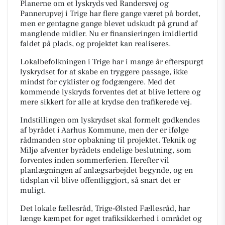
Planerne om et lyskryds ved Randersvej og
Pannerupvej i Trige har flere gange været på bordet,
men er gentagne gange blevet udskudt på grund af
manglende midler. Nu er finansieringen imidlertid
faldet på plads, og projektet kan realiseres.
Lokalbefolkningen i Trige har i mange år efterspurgt
lyskrydset for at skabe en tryggere passage, ikke
mindst for cyklister og fodgængere. Med det
kommende lyskryds forventes det at blive lettere og
mere sikkert for alle at krydse den trafikerede vej.
Indstillingen om lyskrydset skal formelt godkendes
af byrådet i Aarhus Kommune, men der er ifølge
rådmanden stor opbakning til projektet. Teknik og
Miljø afventer byrådets endelige beslutning, som
forventes inden sommerferien. Herefter vil
planlægningen af anlægsarbejdet begynde, og en
tidsplan vil blive offentliggjort, så snart det er
muligt.
Det lokale fællesråd, Trige-Ølsted Fællesråd, har
længe kæmpet for øget trafiksikkerhed i området og