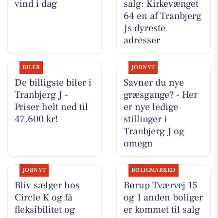
vind i dag
salg: Kirkevænget
64 en af Tranbjerg
Js dyreste
adresser
BILER
JOBNYT
De billigste biler i
Savner du nye
Tranbjerg J -
græsgange? - Her
Priser helt ned til
er nye ledige
47.600 kr!
stillinger i
Tranbjerg J og
omegn
JOBNYT
BOLIGMARKED
Bliv sælger hos
Børup Tværvej 15
Circle K og få
og 1 anden boliger
fleksibilitet og
er kommet til salg