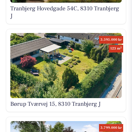
Tranbjerg Hovedgade 54C, 8310 Tranbjerg
J
3.595.000 kr
2
123 m
Børup Tværvej 15, 8310 Tranbjerg J
3.799.000 kr