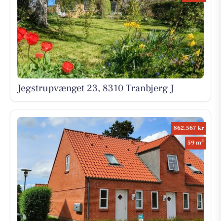
Jegstrupvænget 23, 8310 Tranbjerg J
862.567 kr
2
59 m