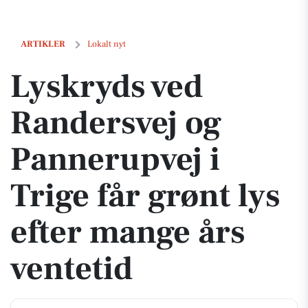
Lyskryds ved Randersvej og Pannerupvej i Trige får grønt lys efter man
ARTIKLER
Lokalt nyt
Lyskryds ved
Randersvej og
Pannerupvej i
Trige får grønt lys
efter mange års
ventetid