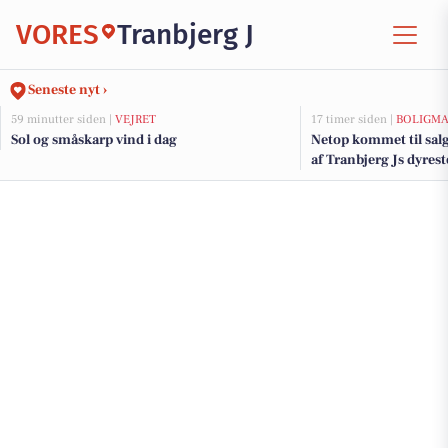
VORES
Tranbjerg J
Seneste nyt ›
59 minutter siden |
VEJRET
17 timer siden |
BOLIGM
Sol og småskarp vind i dag
Netop kommet til sal
af Tranbjerg Js dyrest