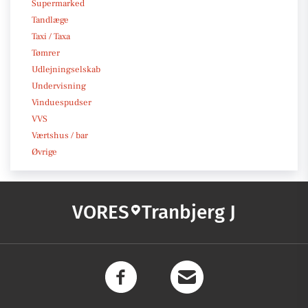
Supermarked
Tandlæge
Taxi / Taxa
Tømrer
Udlejningselskab
Undervisning
Vinduespudser
VVS
Værtshus / bar
Øvrige
VORES
Tranbjerg J