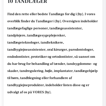
10 TANDLÆGER
Find den rette
eller bedste Tandlæge
for dig i [
by
]. I vores
overblik finder du Tandlæger i [
by
].
Oversigten indeholder
tandlægefaglige personer, tandlægeassistenter,
tandplejere, tandlægesygeplejersker,
tandlægeteknologer, tandteknikere,
tandhygiejneassistenter, oral kirurger, parodontologer,
endodontister, protetiker og ortodontister, så
uanset om
du har brug for behandling af tænder, tandsygdomme- og
skader, tandregulering, bøjle, implantater, tandlægehjælp
til børn, tandblegning eller forhandlere af
tandhygiejneprodukter
, indeholder listen disse
og er
udvalgt af os på VORES [
by
]
.