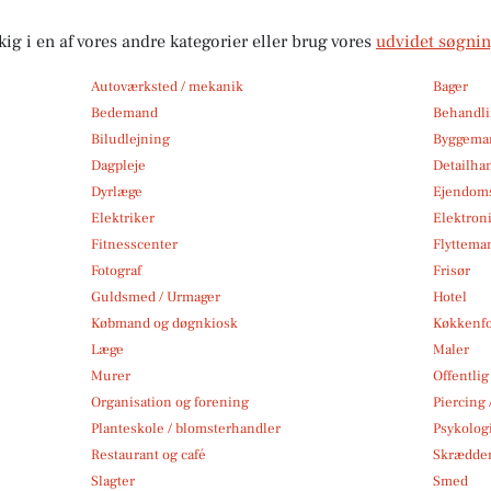
kig i en af vores andre kategorier eller brug vores
udvidet søgni
Autoværksted / mekanik
Bager
Bedemand
Behandli
Biludlejning
Byggemar
Dagpleje
Detailha
Dyrlæge
Ejendom
Elektriker
Elektroni
Fitnesscenter
Flytteman
Fotograf
Frisør
Guldsmed / Urmager
Hotel
Købmand og døgnkiosk
Køkkenfo
Læge
Maler
Murer
Offentlig
Organisation og forening
Piercing 
Planteskole / blomsterhandler
Psykolog
Restaurant og café
Skrædde
Slagter
Smed