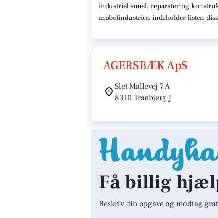
industriel smed, reparatør og konstruk
møbelindustrien indeholder listen dis
AGERSBÆK ApS
Slet Møllevej 7 A
8310 Tranbjerg J
Få billig hjæl
Beskriv din opgave og modtag grat