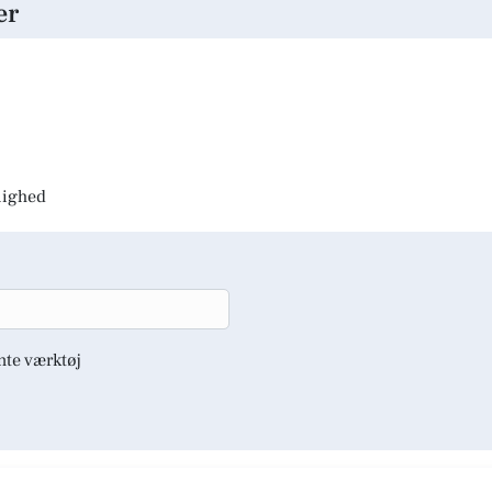
er
jlighed
nte værktøj