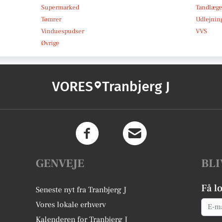
Supermarked
Tandlæg
Tømrer
Udlejnin
Vinduespudser
VVS
Øvrige
VORES
Tranbjerg J
GENVEJE
BLI
Få l
Seneste nyt fra Tranbjerg J
Email
Vores lokale erhverv
Kalenderen for Tranbjerg J