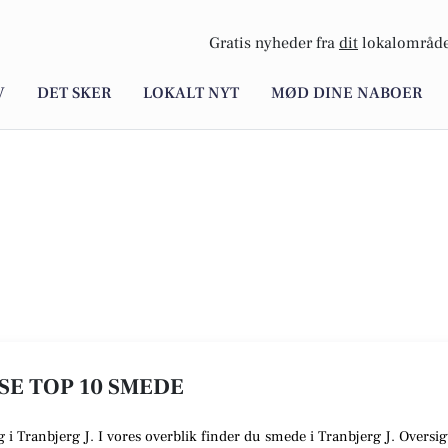
Gratis nyheder fra
dit
lokalområde
V
DET SKER
LOKALT NYT
MØD DINE NABOER
 SE TOP 10 SMEDE
g i Tranbjerg J. I vores overblik finder du smede i Tranbjerg J. Oversi