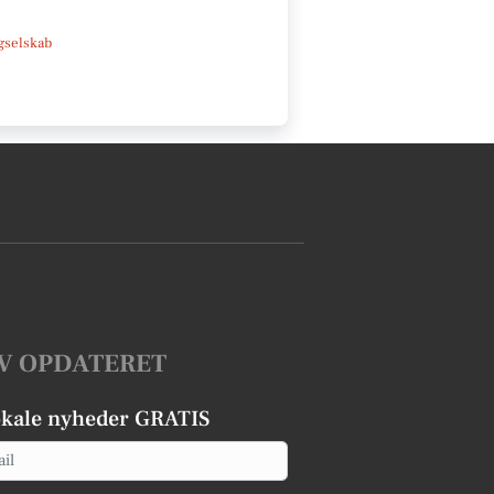
e
gselskab
V OPDATERET
okale nyheder GRATIS