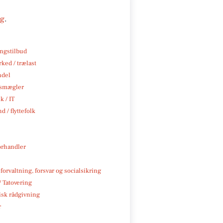
ng
.
ngstilbud
ked / trælast
ndel
smægler
k / IT
d / flyttefolk
rhandler
 forvaltning, forsvar og socialsikring
/ Tatovering
isk rådgivning
r