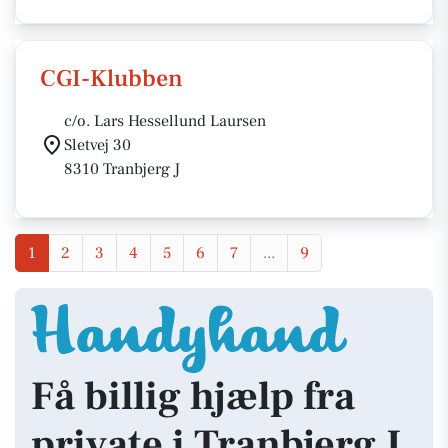
CGI-Klubben
c/o. Lars Hessellund Laursen
Sletvej 30
8310 Tranbjerg J
1
2
3
4
5
6
7
...
9
Få billig hjælp fra
private i Tranbjerg J