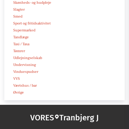
Skønheds- og hudpleje
Slagter
Smed
Sport og fritidsaktivitet
Supermarked
Tandlæge
Taxi / Taxa
Tømrer
Udlejningselskab
Undervisning
Vinduespudser
VVS
Værtshus / bar
Øvrige
VORES
Tranbjerg J