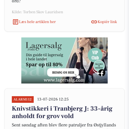
ord?
Kilde: Torben Skov Lauridsen
Læs hele artiklen her
Kopiér link
13-07-2026 12:25
ALARM112
Knivstikkeri i Tranbjerg J: 33-årig
anholdt for grov vold
Sent søndag aften blev flere patruljer fra Østjyllands