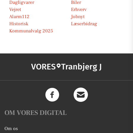
Dagligvarer
Biler
Vejret
Erhverv
Alarm112
Jobnyt
Historisk
Læserbidrag
Kommunalvalg 2025
VORES
Tranbjerg J
OM VORES DIGITAL
Om os