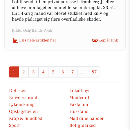
Politi sendt til en privat adresse i Tranbjerg J, efter
at have modtaget en anmeldelse omkring kl. 23.51.
En 34-årig mand var blevet stukket med kniv og
havde pådraget sig flere overfladiske skader.
Kilde: Østjyllands Politi
Læs hele artiklen her
Kopiér link
1
2
3
4
5
6
7
...
87
Det sker
Lokalt nyt
Erhvervsprofil
Mindeord
Lykønskning
Fakta om
Opslagstavlen
Husstand
Krop & Sundhed
Mød dine naboer
Sport
Boligmarked