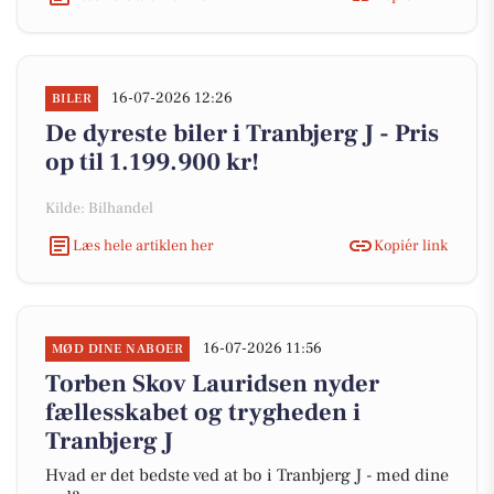
16-07-2026 12:26
BILER
De dyreste biler i Tranbjerg J - Pris
op til 1.199.900 kr!
Kilde: Bilhandel
Læs hele artiklen her
Kopiér link
16-07-2026 11:56
MØD DINE NABOER
Torben Skov Lauridsen nyder
fællesskabet og trygheden i
Tranbjerg J
Hvad er det bedste ved at bo i Tranbjerg J - med dine