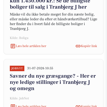
kun 1.450.000 kr.: Se de billigste
boliger til salg i Tranbjerg J her
Måske vil du ikke betale meget for din næste bolig,
eller måske leder du efter et håndværkertilbud? Lige
her finder du i hvert fald de billigste boliger i
Tranbjerg J.
Kilde: Boliga
Læs hele artiklen her
Kopiér link
31-07-2026 10:55
JOBNYT
Savner du nye græsgange? - Her er
nye ledige stillinger i Tranbjerg J
og omegn
Kilde: JobNet
Læs hele artiklen her
Kopiér link