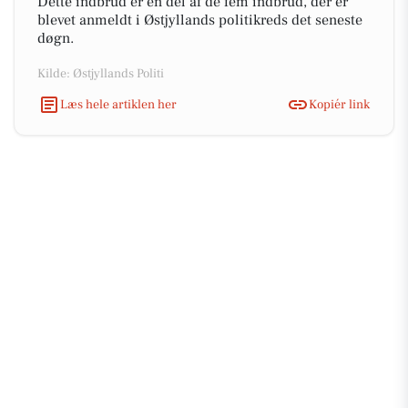
Dette indbrud er en del af de fem indbrud, der er
blevet anmeldt i Østjyllands politikreds det seneste
døgn.
Kilde: Østjyllands Politi
Læs hele artiklen her
Kopiér link