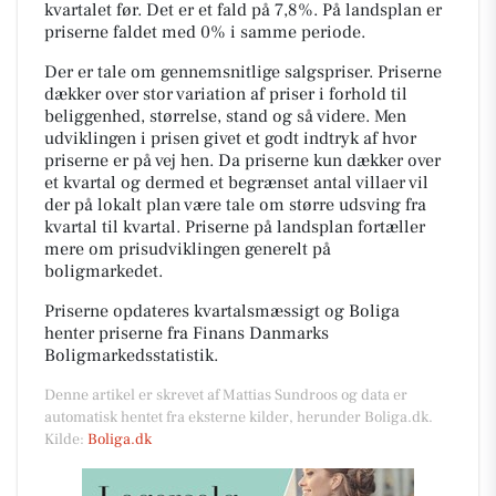
kvartalet før. Det er et fald på 7,8%. På landsplan er
priserne faldet med 0% i samme periode.
Der er tale om gennemsnitlige salgspriser. Priserne
dækker over stor variation af priser i forhold til
beliggenhed, størrelse, stand og så videre. Men
udviklingen i prisen givet et godt indtryk af hvor
priserne er på vej hen. Da priserne kun dækker over
et kvartal og dermed et begrænset antal villaer vil
der på lokalt plan være tale om større udsving fra
kvartal til kvartal. Priserne på landsplan fortæller
mere om prisudviklingen generelt på
boligmarkedet.
Priserne opdateres kvartalsmæssigt og Boliga
henter priserne fra Finans Danmarks
Boligmarkedsstatistik.
Denne artikel er skrevet af Mattias Sundroos og data er
automatisk hentet fra eksterne kilder, herunder Boliga.dk.
Kilde:
Boliga.dk