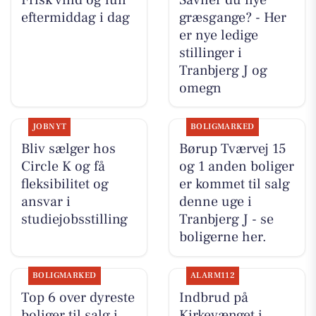
eftermiddag i dag
græsgange? - Her
er nye ledige
stillinger i
Tranbjerg J og
omegn
JOBNYT
BOLIGMARKED
Bliv sælger hos
Børup Tværvej 15
Circle K og få
og 1 anden boliger
fleksibilitet og
er kommet til salg
ansvar i
denne uge i
studiejobsstilling
Tranbjerg J - se
boligerne her.
BOLIGMARKED
ALARM112
Top 6 over dyreste
Indbrud på
boliger til salg i
Kirkevænget i