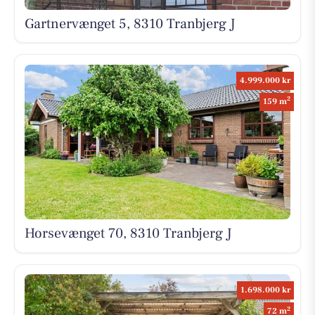
Gartnervænget 5, 8310 Tranbjerg J
4.999.000 kr
2
159 m
Horsevænget 70, 8310 Tranbjerg J
1.698.000 kr
2
72 m