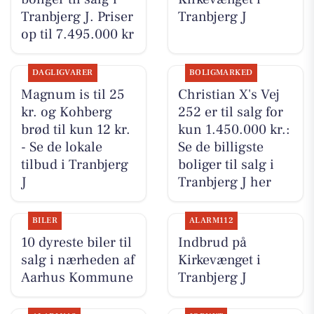
Tranbjerg J. Priser
Tranbjerg J
op til 7.495.000 kr
DAGLIGVARER
BOLIGMARKED
Magnum is til 25
Christian X's Vej
kr. og Kohberg
252 er til salg for
brød til kun 12 kr.
kun 1.450.000 kr.:
- Se de lokale
Se de billigste
tilbud i Tranbjerg
boliger til salg i
J
Tranbjerg J her
BILER
ALARM112
10 dyreste biler til
Indbrud på
salg i nærheden af
Kirkevænget i
Aarhus Kommune
Tranbjerg J