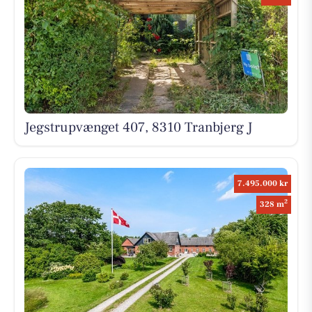
Jegstrupvænget 407, 8310 Tranbjerg J
7.495.000 kr
2
328 m