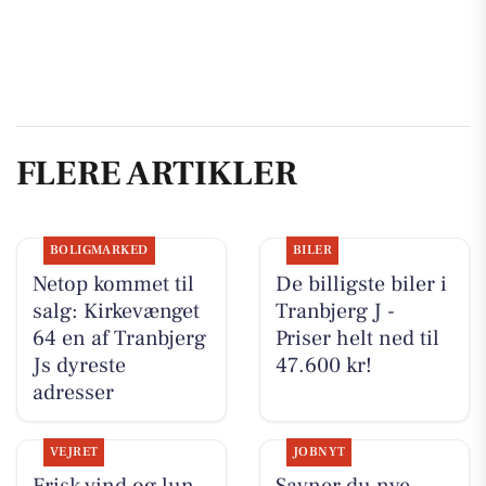
FLERE ARTIKLER
BOLIGMARKED
BILER
Netop kommet til
De billigste biler i
salg: Kirkevænget
Tranbjerg J -
64 en af Tranbjerg
Priser helt ned til
Js dyreste
47.600 kr!
adresser
VEJRET
JOBNYT
Frisk vind og lun
Savner du nye