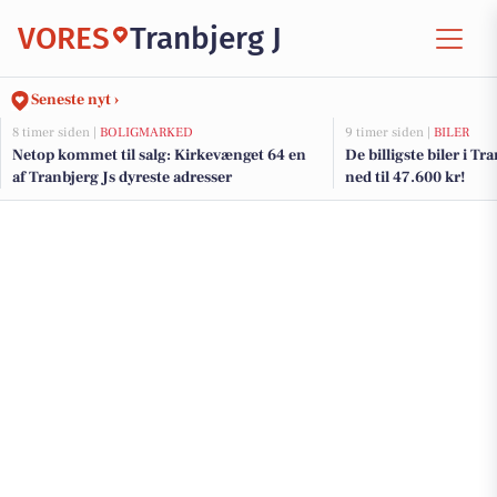
VORES
Tranbjerg J
Seneste nyt ›
8 timer siden |
BOLIGMARKED
9 timer siden |
BILER
Netop kommet til salg: Kirkevænget 64 en
De billigste biler i Tra
af Tranbjerg Js dyreste adresser
ned til 47.600 kr!