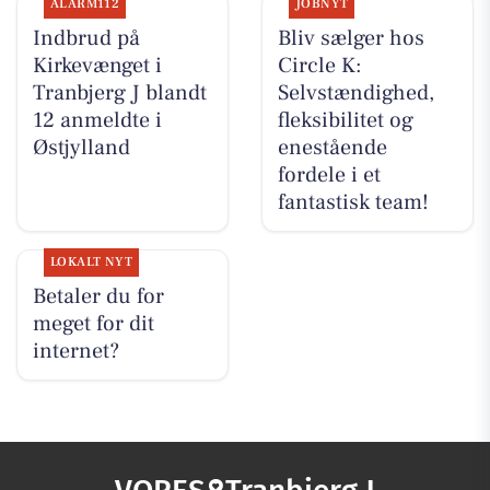
ALARM112
JOBNYT
Indbrud på
Bliv sælger hos
Kirkevænget i
Circle K:
Tranbjerg J blandt
Selvstændighed,
12 anmeldte i
fleksibilitet og
Østjylland
enestående
fordele i et
fantastisk team!
LOKALT NYT
Betaler du for
meget for dit
internet?