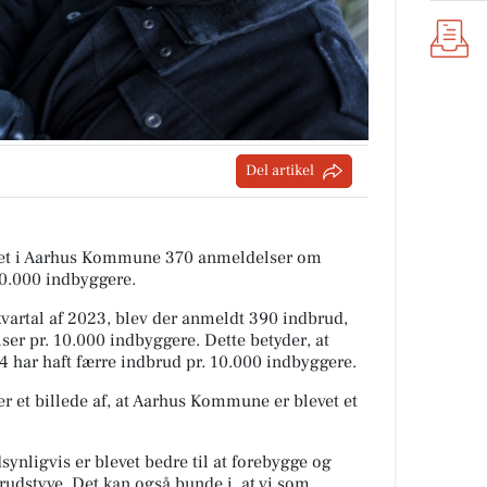
Del artikel
itiet i Aarhus Kommune 370 anmeldelser om
10.000 indbyggere.
artal af 2023, blev der anmeldt 390 indbrud,
ser pr. 10.000 indbyggere. Dette betyder, at
 har haft færre indbrud pr. 10.000 indbyggere.
r et billede af, at Aarhus Kommune er blevet et
ynligvis er blevet bedre til at forebygge og
rudstyve. Det kan også bunde i, at vi som