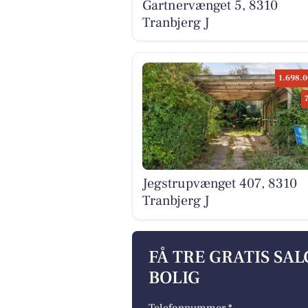
Gartnervænget 5, 8310
Tranbjerg J
1.698.0
Jegstrupvænget 407, 8310
Tranbjerg J
FÅ TRE GRATIS SA
BOLIG
Telefonnummer *