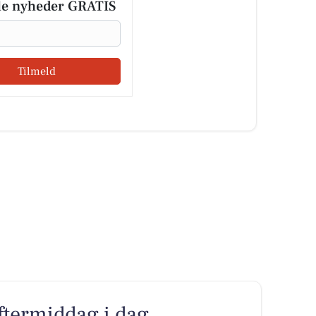
le nyheder GRATIS
Tilmeld
eftermiddag i dag