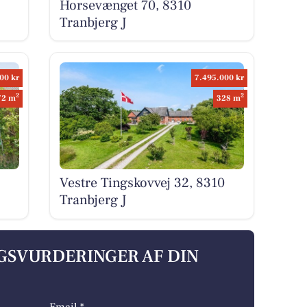
Horsevænget 70, 8310
Tranbjerg J
00 kr
7.495.000 kr
2
2
72 m
328 m
Vestre Tingskovvej 32, 8310
Tranbjerg J
LGSVURDERINGER AF DIN
Email *