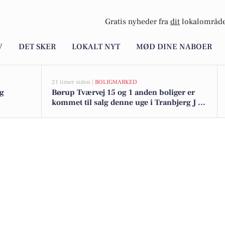
Gratis nyheder fra
dit
lokalområde
V
DET SKER
LOKALT NYT
MØD DINE NABOER
21 timer siden |
BOLIGMARKED
ag
Børup Tværvej 15 og 1 anden boliger er
kommet til salg denne uge i Tranbjerg J -
se boligerne her.