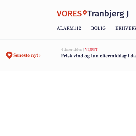
VORES
Tranbjerg J
ALARM112
BOLIG
ERHVER
4 timer siden |
VEJRET
Seneste nyt ›
Frisk vind og lun eftermiddag i d