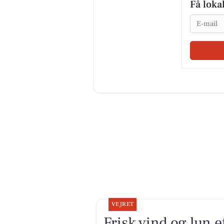
Få loka
Email
VEJRET
Frisk vind og lun 