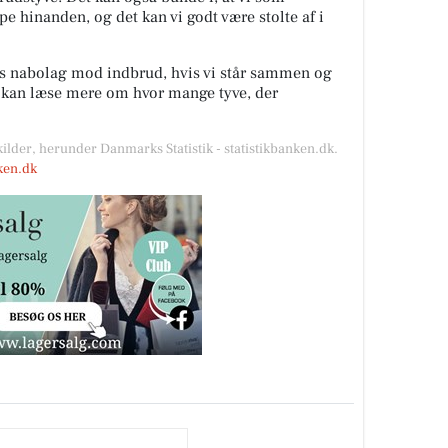
lpe hinanden, og det kan vi godt være stolte af i
es nabolag mod indbrud, hvis vi står sammen og
u kan læse mere om hvor mange tyve, der
kilder, herunder Danmarks Statistik - statistikbanken.dk.
nken.dk