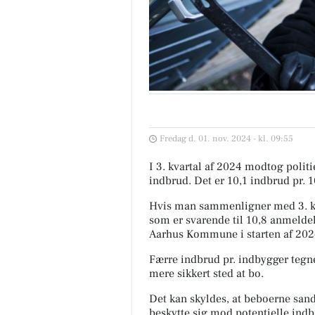
Fredag d. 01. nov. 2024 - kl. 09:55
I 3. kvartal af 2024 modtog pol
indbrud. Det er 10,1 indbrud pr. 
Hvis man sammenligner med 3. kv
som er svarende til 10,8 anmeldel
Aarhus Kommune i starten af 2024
Færre indbrud pr. indbygger tegne
mere sikkert sted at bo.
Det kan skyldes, at beboerne sands
beskytte sig mod potentielle indb