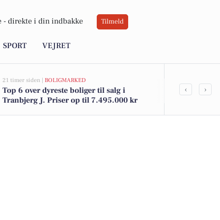
 -
direkte i din indbakke
Tilmeld
SPORT
VEJRET
21 timer siden |
BOLIGMARKED
04-08-2026 12:25
‹
›
Top 6 over dyreste boliger til salg i
Indbrud på K
Tranbjerg J. Priser op til 7.495.000 kr