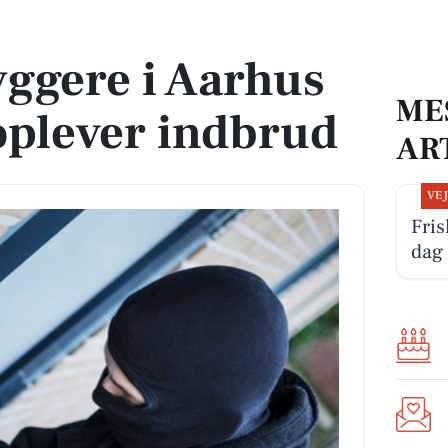
plever indbrud
ggere i Aarhus
ME
lever indbrud
AR
VE
Fris
dag