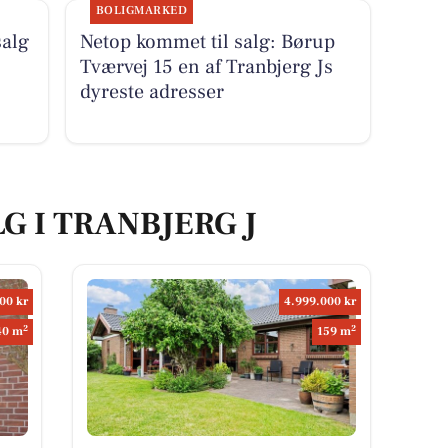
BOLIGMARKED
salg
Netop kommet til salg: Børup
Tværvej 15 en af Tranbjerg Js
dyreste adresser
LG I TRANBJERG J
00 kr
4.999.000 kr
2
2
40 m
159 m