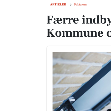
Færre indbyggere i Aarhus Kommune o
ARTIKLER
Fakta om
Færre indby
Kommune op