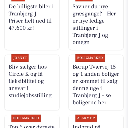
De billigste biler i
Savner du nye
Tranbjerg J -
græsgange? - Her
Priser helt ned til
er nye ledige
47.600 kr!
stillinger i
Tranbjerg J og
omegn
JOBNYT
BOLIGMARKED
Bliv sælger hos
Børup Tværvej 15
Circle K og få
og 1 anden boliger
fleksibilitet og
er kommet til salg
ansvar i
denne uge i
studiejobsstilling
Tranbjerg J - se
boligerne her.
BOLIGMARKED
ALARM112
Top 6 over dyreste
Indbrud på