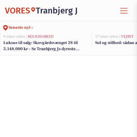
VORES
Tranbjerg J
Seneste nyt ›
9 timer siden |
BOLIGMARKED
17 timer siden |
VEJRET
Luksus til salg: Skovgårdsvænget 28 til
Sol og stilhed: sådan 
3.148.000 kr – Se Tranbjerg Js dyreste
boliger her