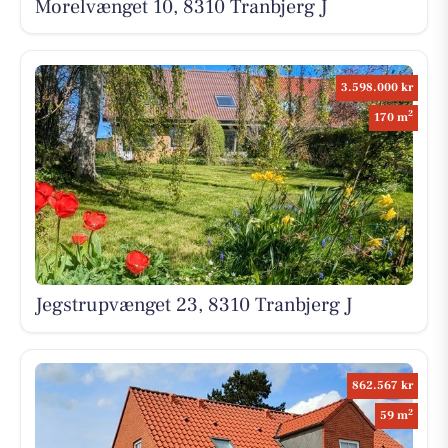
Morelvænget 10, 8310 Tranbjerg J
3.598.000 kr
2
170 m
Jegstrupvænget 23, 8310 Tranbjerg J
862.567 kr
2
59 m