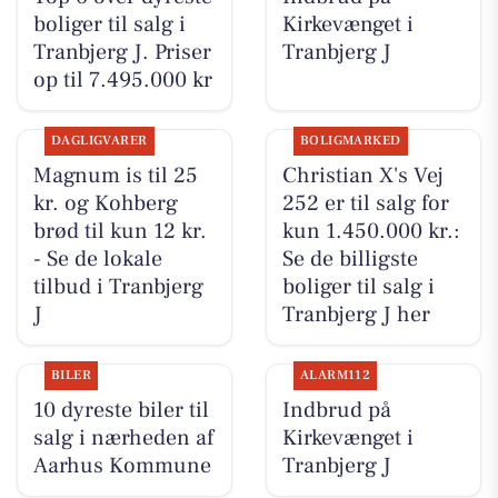
boliger til salg i
Kirkevænget i
Tranbjerg J. Priser
Tranbjerg J
op til 7.495.000 kr
DAGLIGVARER
BOLIGMARKED
Magnum is til 25
Christian X's Vej
kr. og Kohberg
252 er til salg for
brød til kun 12 kr.
kun 1.450.000 kr.:
- Se de lokale
Se de billigste
tilbud i Tranbjerg
boliger til salg i
J
Tranbjerg J her
BILER
ALARM112
10 dyreste biler til
Indbrud på
salg i nærheden af
Kirkevænget i
Aarhus Kommune
Tranbjerg J