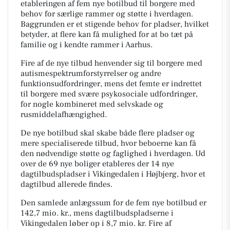
etableringen af fem nye botilbud til borgere med
behov for særlige rammer og støtte i hverdagen.
Baggrunden er et stigende behov for pladser, hvilket
betyder, at flere kan få mulighed for at bo tæt på
familie og i kendte rammer i Aarhus.
Fire af de nye tilbud henvender sig til borgere med
autismespektrumforstyrrelser og andre
funktionsudfordringer, mens det femte er indrettet
til borgere med svære psykosociale udfordringer,
for nogle kombineret med selvskade og
rusmiddelafhængighed.
De nye botilbud skal skabe både flere pladser og
mere specialiserede tilbud, hvor beboerne kan få
den nødvendige støtte og faglighed i hverdagen. Ud
over de 69 nye boliger etableres der 14 nye
dagtilbudspladser i Vikingedalen i Højbjerg, hvor et
dagtilbud allerede findes.
Den samlede anlægssum for de fem nye botilbud er
142,7 mio. kr., mens dagtilbudspladserne i
Vikingedalen løber op i 8,7 mio. kr. Fire af