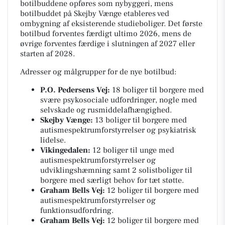
botilbuddene opføres som nybyggeri, mens
botilbuddet på Skejby Vænge etableres ved
ombygning af eksisterende studieboliger. Det første
botilbud forventes færdigt ultimo 2026, mens de
øvrige forventes færdige i slutningen af 2027 eller
starten af 2028.
Adresser og målgrupper for de nye botilbud:
P.O. Pedersens Vej:
18 boliger til borgere med
svære psykosociale udfordringer, nogle med
selvskade og rusmiddelafhængighed.
Skejby Vænge:
13 boliger til borgere med
autismespektrumforstyrrelser og psykiatrisk
lidelse.
Vikingedalen:
12 boliger til unge med
autismespektrumforstyrrelser og
udviklingshæmning samt 2 solistboliger til
borgere med særligt behov for tæt støtte.
Graham Bells Vej:
12 boliger til borgere med
autismespektrumforstyrrelser og
funktionsudfordring.
Graham Bells Vej:
12 boliger til borgere med