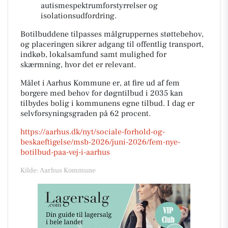
autismespektrumforstyrrelser og
isolationsudfordring.
Botilbuddene tilpasses målgruppernes støttebehov,
og placeringen sikrer adgang til offentlig transport,
indkøb, lokalsamfund samt mulighed for
skærmning, hvor det er relevant.
Målet i Aarhus Kommune er, at fire ud af fem
borgere med behov for døgntilbud i 2035 kan
tilbydes bolig i kommunens egne tilbud. I dag er
selvforsyningsgraden på 62 procent.
https://aarhus.dk/nyt/sociale-forhold-og-
beskaeftigelse/msb-2026/juni-2026/fem-nye-
botilbud-paa-vej-i-aarhus
Kilde: Aarhus Kommune