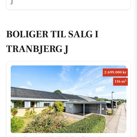
J
BOLIGER TIL SALG I
TRANBJERG J
2.699.000 kr
2
116 m