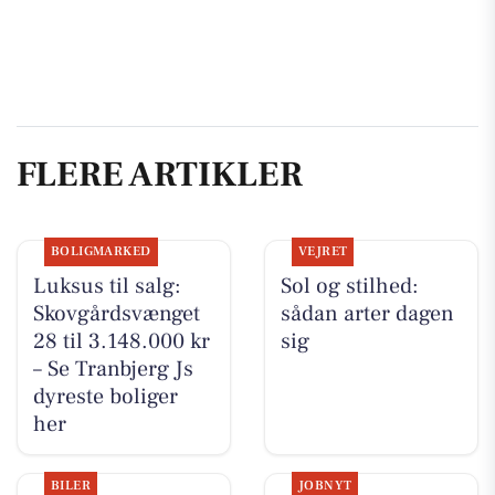
FLERE ARTIKLER
BOLIGMARKED
VEJRET
Luksus til salg:
Sol og stilhed:
Skovgårdsvænget
sådan arter dagen
28 til 3.148.000 kr
sig
– Se Tranbjerg Js
dyreste boliger
her
BILER
JOBNYT