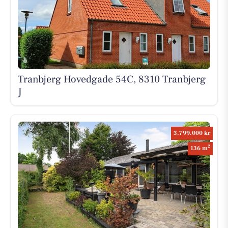
Tranbjerg Hovedgade 54C, 8310 Tranbjerg
J
3.799.000 kr
2
136 m