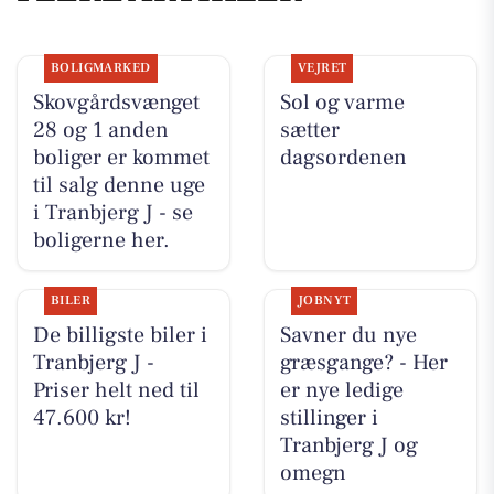
BOLIGMARKED
VEJRET
Skovgårdsvænget
Sol og varme
28 og 1 anden
sætter
boliger er kommet
dagsordenen
til salg denne uge
i Tranbjerg J - se
boligerne her.
BILER
JOBNYT
De billigste biler i
Savner du nye
Tranbjerg J -
græsgange? - Her
Priser helt ned til
er nye ledige
47.600 kr!
stillinger i
Tranbjerg J og
omegn