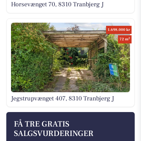
Horsevænget 70, 8310 Tranbjerg J
1.698.000 kr
2
72 m
Jegstrupvænget 407, 8310 Tranbjerg J
FÅ TRE GRATIS
SALGSVURDERINGER