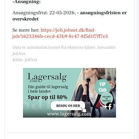
-Ansøgning:
Ansøgningsfrist: 22-05-2026;
- ansøgningsfristen er
overskredet
Se mere her:
https://job.jobnet.dk/find-
job/1623386b-cecd-43b9-8c47-8f5d1f7ff7e3
Data er automatisk hentet fra eksterne kilder, herunder
JobNet.
Kilde: JobNet