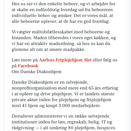
Hos os ser vi den enkelte beboer, og vi arbejder for
at skabe en indholdsrig hverdag ud fra beboerens
individuelle behov og ønsker. Det er vores mål, at
alle beboerne oplever, at de har en god hverdag.
Vi vægter måltidsfællesskabet med beboerne og
hinanden. Maden tilberedes i vores eget køkken, og
vi har en attraktiv madordning, så hos os kan du
glemme alt om at smøre madpakke.
Læs mere på
Aarhus Friplejehjem Slet
eller følg os
på
Facebook
Om Danske Diakonhjem
Danske Diakonhjem er en selvejende,
nonprofitorganisation med mere end 65 års erfaring
i at opføre og drive plejehjem. Vi er landets største
private aktør inden for plejehjem og friplejehjem
med 41 hjem og knapt 3.000 medarbejdere.
Derudover administrerer vi en række selvejende
institutioner inden for løn, regnskab, bolig, IT og
rådgivning — i alt omkring 80 plejehjem, hospices