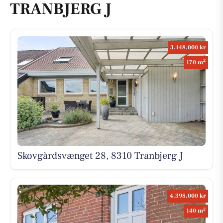
TRANBJERG J
3.148.000 kr
2
170 m
Skovgårdsvænget 28, 8310 Tranbjerg J
4.398.000 kr
2
140 m