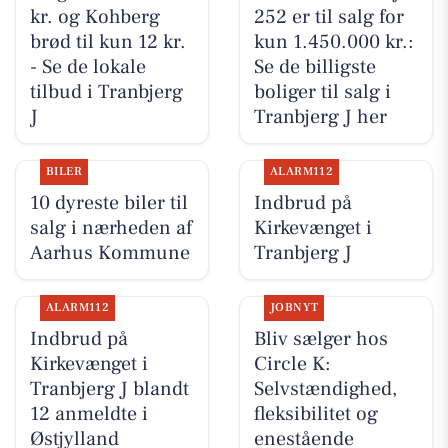
kr. og Kohberg
252 er til salg for
brød til kun 12 kr.
kun 1.450.000 kr.:
- Se de lokale
Se de billigste
tilbud i Tranbjerg
boliger til salg i
J
Tranbjerg J her
BILER
ALARM112
10 dyreste biler til
Indbrud på
salg i nærheden af
Kirkevænget i
Aarhus Kommune
Tranbjerg J
ALARM112
JOBNYT
Indbrud på
Bliv sælger hos
Kirkevænget i
Circle K:
Tranbjerg J blandt
Selvstændighed,
12 anmeldte i
fleksibilitet og
Østjylland
enestående