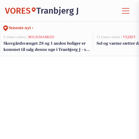
VORES
Tranbjerg J
Seneste nyt ›
3 timer siden |
BOLIGMARKED
11 timer siden |
VEJRET
Skovgårdsvænget 28 og 1 anden boliger er
Sol og varme sætter 
kommet til salg denne uge i Tranbjerg J - se
boligerne her.