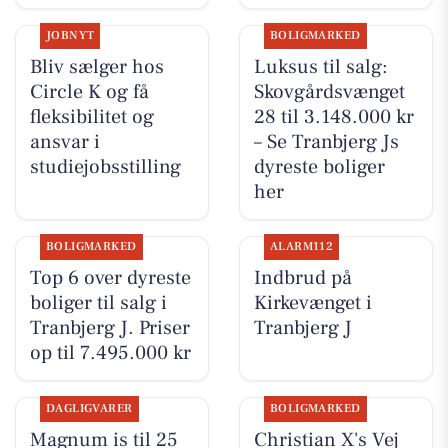
JOBNYT
BOLIGMARKED
Bliv sælger hos
Luksus til salg:
Circle K og få
Skovgårdsvænget
fleksibilitet og
28 til 3.148.000 kr
ansvar i
– Se Tranbjerg Js
studiejobsstilling
dyreste boliger
her
BOLIGMARKED
ALARM112
Top 6 over dyreste
Indbrud på
boliger til salg i
Kirkevænget i
Tranbjerg J. Priser
Tranbjerg J
op til 7.495.000 kr
DAGLIGVARER
BOLIGMARKED
Magnum is til 25
Christian X's Vej