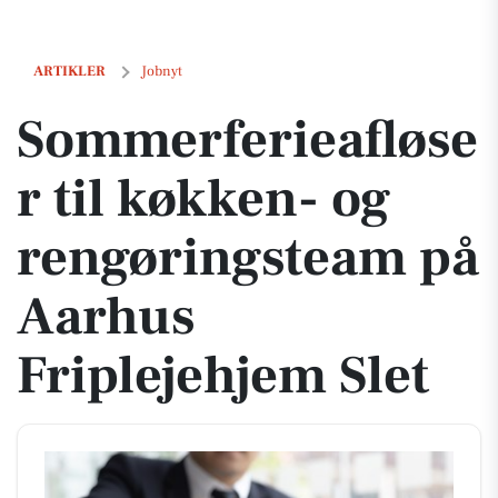
Sommerferieafløser til køkken- og rengøringsteam på Aarhus Friplej
ARTIKLER
Jobnyt
Sommerferieafløse
r til køkken- og
rengøringsteam på
Aarhus
Friplejehjem Slet