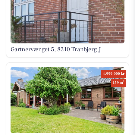
Gartnervænget 5, 8310 Tranbjerg J
4.999.000 kr
2
159 m